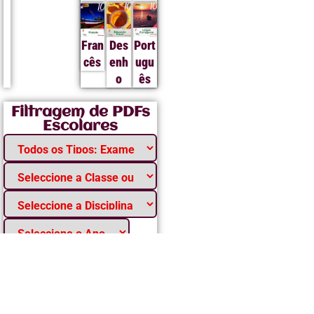
Fran
Des
Port
cês
enh
ugu
o
ês
Filtragem de PDFs
Escolares
Pesquisar