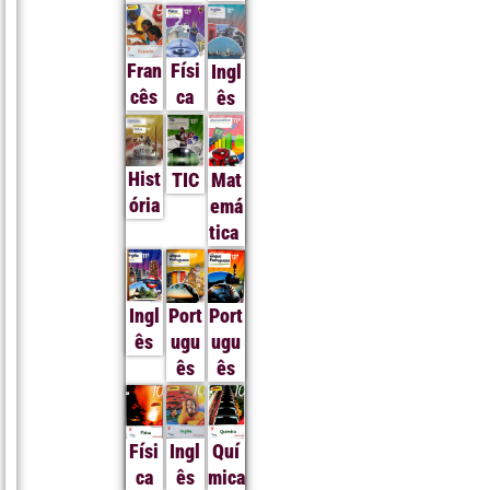
Fran
Físi
Ingl
cês
ca
ês
Hist
TIC
Mat
ória
emá
tica
Ingl
Port
Port
ês
ugu
ugu
ês
ês
Físi
Ingl
Quí
ca
ês
mica