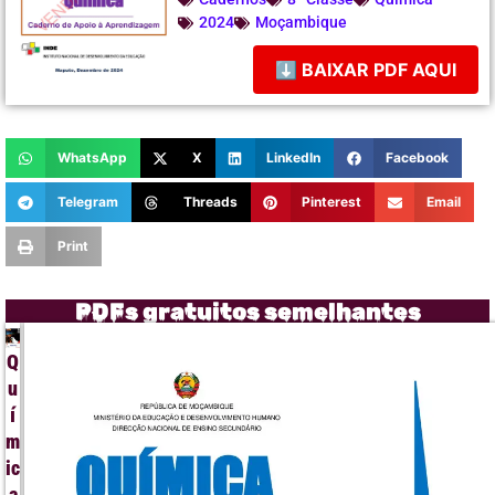
2024
Moçambique
⬇ BAIXAR PDF AQUI
WhatsApp
X
LinkedIn
Facebook
Telegram
Threads
Pinterest
Email
Print
PDFs gratuitos semelhantes
Q
u
í
m
ic
a