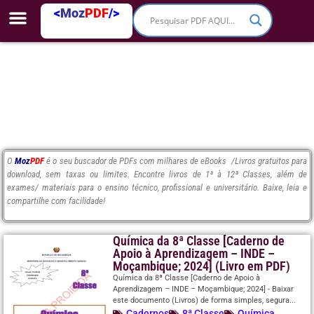
<
Moz
PDF
/>
O
Moz
PDF
é o seu buscador de PDFs com milhares de eBooks /Livros gratuitos para
download, sem taxas ou limites. Encontre livros de 1ª à 12ª Classes, além de
exames/ materiais para o ensino técnico, profissional e universitário. Baixe, leia e
compartilhe com facilidade!
Química da 8ª Classe [Caderno de
Apoio à Aprendizagem – INDE –
Moçambique; 2024] (Livro em PDF)
Química da 8ª Classe [Caderno de Apoio à
Aprendizagem – INDE – Moçambique; 2024] - Baixar
este documento (Livros) de forma simples, segura...
Cadernos
8ª Classe
Química