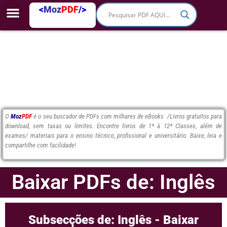
<
Moz
PDF
/>
O
Moz
PDF
é o seu buscador de PDFs com milhares de eBooks /Livros gratuitos para
download, sem taxas ou limites. Encontre livros de 1ª à 12ª Classes, além de
exames/ materiais para o ensino técnico, profissional e universitário. Baixe, leia e
compartilhe com facilidade!
Baixar PDFs de: Inglês
Subsecções de: Inglês - Baixar