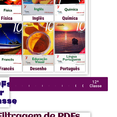
Física
Inglês
Química
Francês
Desenho
Português
DFs
1ª
2ª
3ª
4ª
5ª
6ª
7ª
8ª
9ª
10ª
11ª
12ª
Classe
Classe
Classe
Classe
Classe
Classe
Classe
Classe
Classe
Classe
Classe
Classe
r
asse
Filtragem de PDFs