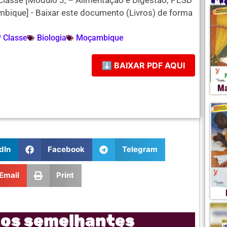
 classe [Módulo 3, – Alimentação e Digestão; PESD
mbique] - Baixar este documento (Livros) de forma
ª Classe
Biologia
Moçambique
⬇ BAIXAR PDF AQUI
Ma
dIn
Facebook
Telegram
Email
Print
tos semelhantes