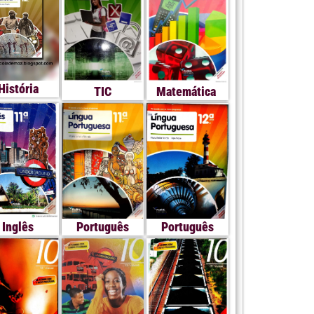
História
TIC
Matemática
Inglês
Português
Português