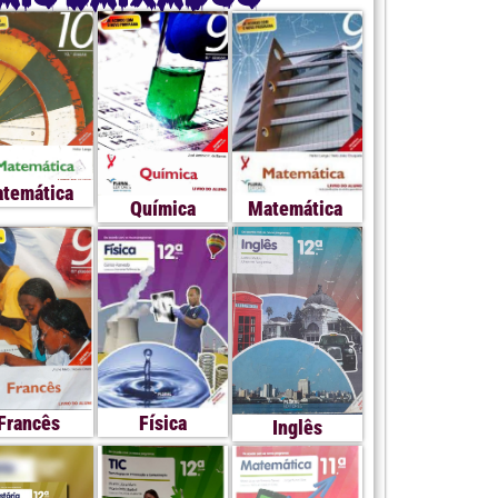
temática
Química
Matemática
Francês
Física
Inglês