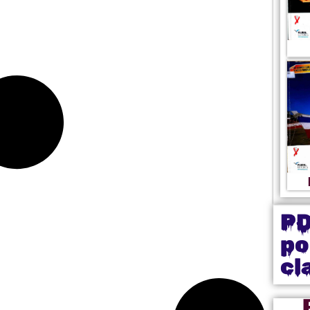
P
po
cl