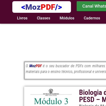
<
Moz
PDF
/>
Canal What
Livros
Classes
Módulos
Cadernos
O
Moz
PDF
é o seu buscador de PDFs com milhares d
materiais para o ensino técnico, profissional e univers
Biologia 
PESD – M