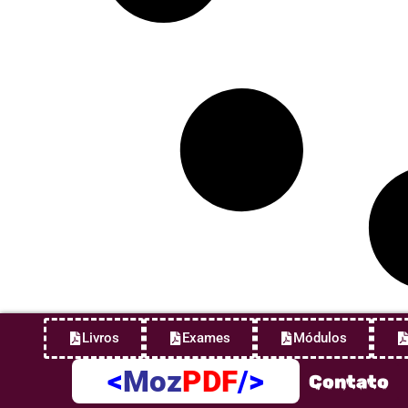
Livros
Exames
Módulos
<
Moz
PDF
/>
Contato