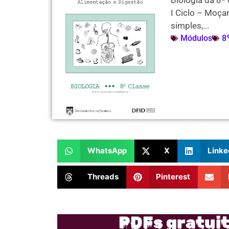
Biologia da 8ª
I Ciclo – Moça
simples,...
Módulos
8
WhatsApp
X
Linke
Threads
Pinterest
PDFs gratui