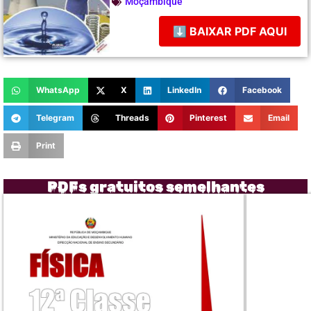
Moçambique
⬇ BAIXAR PDF AQUI
WhatsApp
X
LinkedIn
Facebook
Telegram
Threads
Pinterest
Email
Print
PDFs gratuitos semelhantes