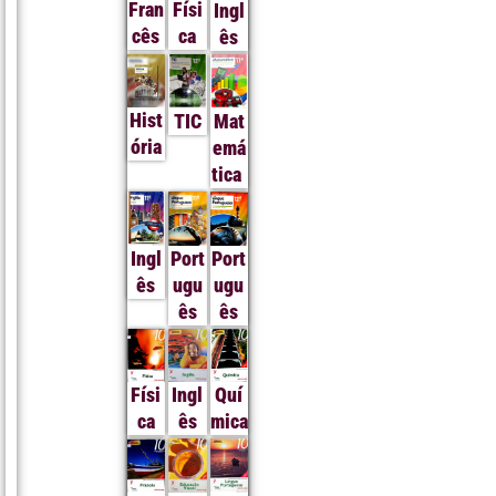
Fran
Físi
Ingl
cês
ca
ês
Hist
TIC
Mat
ória
emá
tica
Ingl
Port
Port
ês
ugu
ugu
ês
ês
Físi
Ingl
Quí
ca
ês
mica