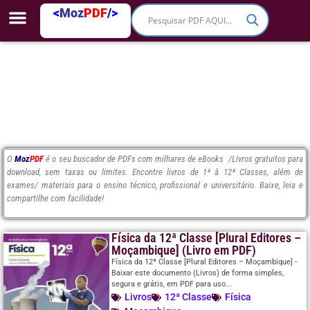
<
Moz
PDF
/>
O
Moz
PDF
é o seu buscador de PDFs com milhares de eBooks /Livros gratuitos para
download, sem taxas ou limites. Encontre livros de 1ª à 12ª Classes, além de
exames/ materiais para o ensino técnico, profissional e universitário. Baixe, leia e
compartilhe com facilidade!
Física da 12ª Classe [Plural Editores –
Moçambique] (Livro em PDF)
Física da 12ª Classe [Plural Editores – Moçambique] -
Baixar este documento (Livros) de forma simples,
segura e grátis, em PDF para uso...
Livros
12ª Classe
Física