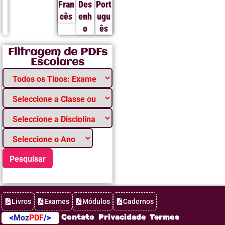
Fran
Des
Port
cês
enh
ugu
o
ês
Filtragem de PDFs
Escolares
Pesquisar
Livros
Exames
Módulos
Cadernos
Contato
Privacidade
Termos
<
Moz
PDF
/>