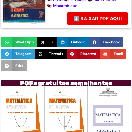
Moçambique
⬇ BAIXAR PDF AQUI
WhatsApp
X
LinkedIn
Facebook
Telegram
Threads
Pinterest
Email
Print
PDFs gratuitos semelhantes