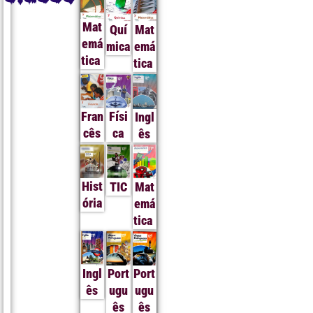
Mat
Quí
Mat
emá
mica
emá
tica
tica
Fran
Físi
Ingl
cês
ca
ês
Hist
TIC
Mat
ória
emá
tica
Ingl
Port
Port
ês
ugu
ugu
ês
ês