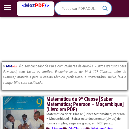
<
Moz
PDF
/>
O
Moz
PDF
é o seu buscador de PDFs com milhares de eBooks /Livros gratuitos para
download, sem taxas ou limites. Encontre livros de 1ª à 12ª Classes, além de
exames/ materiais para o ensino técnico, profissional e universitário. Baixe, leia e
compartilhe com facilidade!
Matemática da 9ª Classe [Saber
Matemática; Pearson – Moçambique]
(Livro em PDF)
Matemática da 9ª Classe [Saber Matemática; Pearson
– Moçambique] - Baixar este documento (Livros) de
forma simples, segura e grátis, em PDF para...
Livros
9ª Classe
Matemática