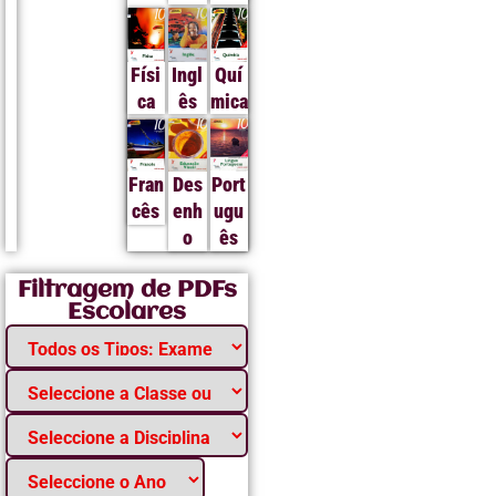
Físi
Ingl
Quí
ca
ês
mica
Fran
Des
Port
cês
enh
ugu
o
ês
Filtragem de PDFs
Escolares