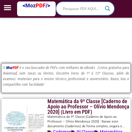
<
Moz
PDF
/>
O
Moz
PDF
é o seu buscador de PDFs com milhares de eBooks /Livros gratuitos para
download, sem taxas ou limites. Encontre livros de 1ª à 12ª Classes, além de
exames/ materiais para o ensino técnico, profissional e universitário. Baixe, leia e
compartilhe com facilidade!
Matemática da 9ª Classe [Caderno de
Apoio ao Professor – Olívio Mendonça
2020] (Livro em PDF)
Matemática da 9ª Classe [Caderno de Apoio ao
Professor – Olívio Mendonça 2020] - Baixar este
documento (Cadernos) de forma simples, segura e...
Cadernos
9ª Classe
Matemática