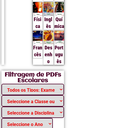
Físi
Ingl
Quí
ca
ês
mica
Fran
Des
Port
cês
enh
ugu
o
ês
Filtragem de PDFs
Escolares