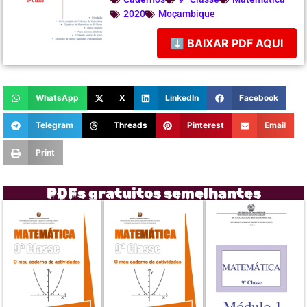
2020
Moçambique
⬇ BAIXAR PDF AQUI
WhatsApp
X
LinkedIn
Facebook
Telegram
Threads
Pinterest
Email
Print
PDFs gratuitos semelhantes