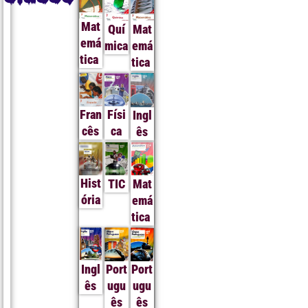
Mat
Quí
Mat
emá
mica
emá
tica
tica
Fran
Físi
Ingl
cês
ca
ês
Hist
TIC
Mat
ória
emá
tica
Ingl
Port
Port
ês
ugu
ugu
ês
ês