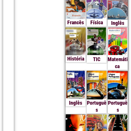
Francês
Física
Inglês
História
TIC
Matemáti
ca
Inglês
Portuguê
Portuguê
s
s