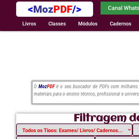
<
Moz
PDF
/>
Canal What
Livros
Classes
Módulos
Cadernos
O
Moz
PDF
é o seu buscador de PDFs com milhares d
materiais para o ensino técnico, profissional e univers
Filtragem d