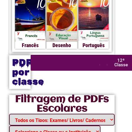
Francês
Desenho
Português
PDFs
1ª
2ª
3ª
4ª
5ª
6ª
7ª
8ª
9ª
10ª
11ª
12ª
Classe
Classe
Classe
Classe
Classe
Classe
Classe
Classe
Classe
Classe
Classe
Classe
por
classe
Filtragem de PDFs
Escolares