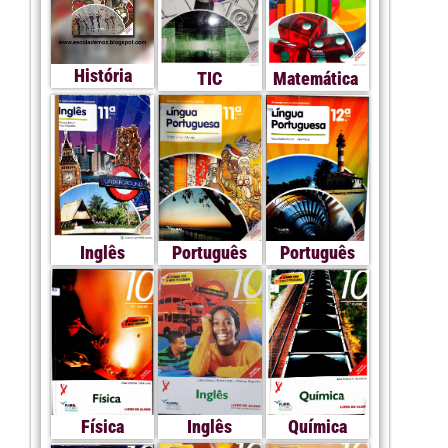
História
TIC
Matemática
Inglês
Português
Português
Física
Inglês
Química