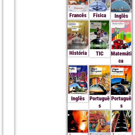
Francês
Física
Inglês
História
TIC
Matemáti
ca
Inglês
Portuguê
Portuguê
s
s