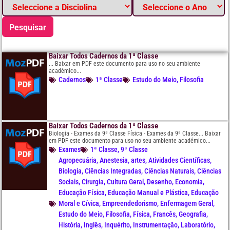
Pesquisar
Baixar Todos Cadernos da 1ª Classe
... Baixar em PDF este documento para uso no seu ambiente
académico...
Cadernos
1ª Classe
Estudo do Meio
,
Filosofia
Baixar Todos Cadernos da 1ª Classe
Biologia - Exames da 9ª Classe Física - Exames da 9ª Classe... Baixar
em PDF este documento para uso no seu ambiente académico...
Exames
1ª Classe
,
9ª Classe
Agropecuária
,
Anestesia
,
artes
,
Atividades Científicas
,
Biologia
,
Ciências Integradas
,
Ciências Naturais
,
Ciências
Sociais
,
Cirurgia
,
Cultura Geral
,
Desenho
,
Economia
,
Educação Física
,
Educação Manual e Plástica
,
Educação
Moral e Cívica
,
Empreendedorismo
,
Enfermagem Geral
,
Estudo do Meio
,
Filosofia
,
Física
,
Francês
,
Geografia
,
História
,
Inglês
,
Inquérito
,
Instrumentação
,
Laboratório
,