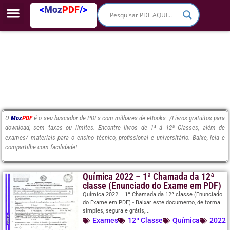
<
Moz
PDF
/>
O
Moz
PDF
é o seu buscador de PDFs com milhares de eBooks /Livros gratuitos para
download, sem taxas ou limites. Encontre livros de 1ª à 12ª Classes, além de
exames/ materiais para o ensino técnico, profissional e universitário. Baixe, leia e
compartilhe com facilidade!
Química 2022 – 1ª Chamada da 12ª
classe (Enunciado do Exame em PDF)
Química 2022 – 1ª Chamada da 12ª classe (Enunciado
do Exame em PDF) - Baixar este documento, de forma
simples, segura e grátis,...
Exames
12ª Classe
Química
2022