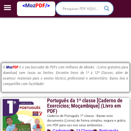
<
Moz
PDF
/>
O
Moz
PDF
é o seu buscador de PDFs com milhares de eBooks /Livros gratuitos para
download, sem taxas ou limites. Encontre livros de 1ª à 12ª Classes, além de
exames/ materiais para o ensino técnico, profissional e universitário. Baixe, leia e
compartilhe com facilidade!
Português da 1ª classe [Caderno de
Exercícios; Moçambique] (Livro em
PDF)
Caderno de Português 1ª classe - Baixar este
documento (Livros) de forma simples, segura e grátis,
em PDF para uso nos seus ambientes...
Cadernos
1ª Classe
Português