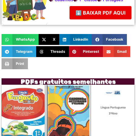
⬇ BAIXAR PDF AQUI
WhatsApp
X
LinkedIn
Facebook
Telegram
Threads
Pinterest
Email
Print
PDFs gratuitos semelhantes