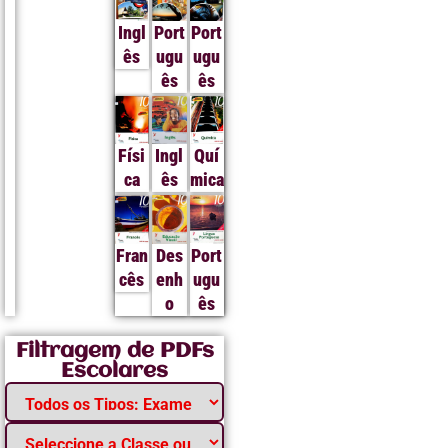
Ingl
Port
Port
ês
ugu
ugu
ês
ês
Físi
Ingl
Quí
ca
ês
mica
Fran
Des
Port
cês
enh
ugu
o
ês
Filtragem de PDFs
Escolares