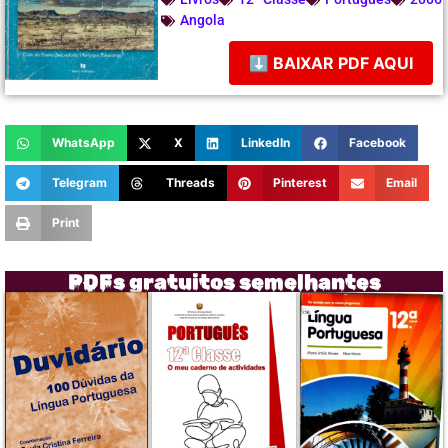
Angola
⬇ BAIXAR PDF AQUI
WhatsApp
X
LinkedIn
Facebook
Telegram
Threads
Pinterest
Email
Print
PDFs gratuitos semelhantes