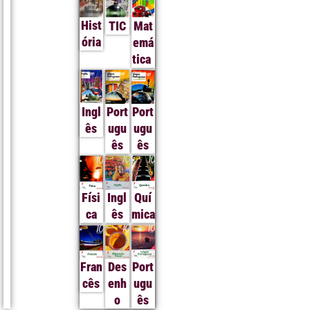
Hist
TIC
Mat
ória
emá
tica
Ingl
Port
Port
ês
ugu
ugu
ês
ês
Físi
Ingl
Quí
ca
ês
mica
Fran
Des
Port
cês
enh
ugu
o
ês