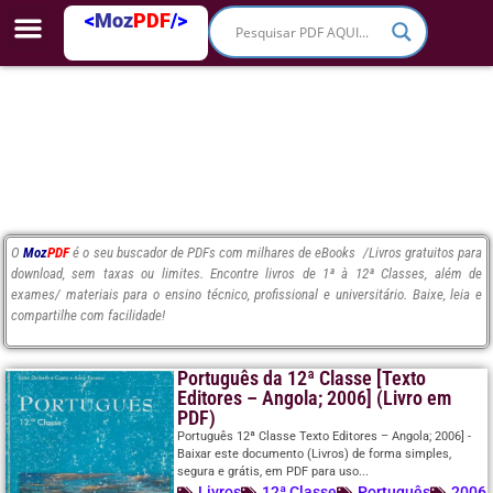
<
Moz
PDF
/>
O
Moz
PDF
é o seu buscador de PDFs com milhares de eBooks /Livros gratuitos para
download, sem taxas ou limites. Encontre livros de 1ª à 12ª Classes, além de
exames/ materiais para o ensino técnico, profissional e universitário. Baixe, leia e
compartilhe com facilidade!
Português da 12ª Classe [Texto
Editores – Angola; 2006] (Livro em
PDF)
Português 12ª Classe Texto Editores – Angola; 2006] -
Baixar este documento (Livros) de forma simples,
segura e grátis, em PDF para uso...
Livros
12ª Classe
Português
2006