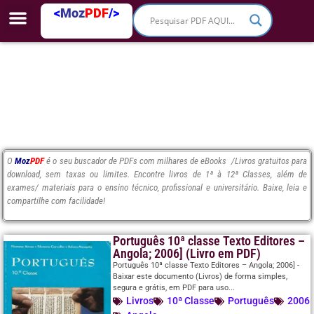
<
Moz
PDF
/>
O
Moz
PDF
é o seu buscador de PDFs com milhares de eBooks /Livros gratuitos para
download, sem taxas ou limites. Encontre livros de 1ª à 12ª Classes, além de
exames/ materiais para o ensino técnico, profissional e universitário. Baixe, leia e
compartilhe com facilidade!
Português 10ª classe Texto Editores –
Angola; 2006] (Livro em PDF)
Português 10ª classe Texto Editores – Angola; 2006] -
Baixar este documento (Livros) de forma simples,
segura e grátis, em PDF para uso...
Livros
10ª Classe
Português
2006