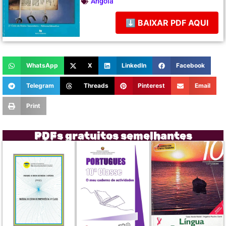
Angola
⬇ BAIXAR PDF AQUI
WhatsApp
X
LinkedIn
Facebook
Telegram
Threads
Pinterest
Email
Print
PDFs gratuitos semelhantes