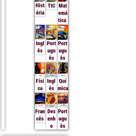
Hist
TIC
Mat
ória
emá
tica
Ingl
Port
Port
ês
ugu
ugu
ês
ês
Físi
Ingl
Quí
ca
ês
mica
Fran
Des
Port
cês
enh
ugu
o
ês