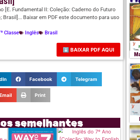
asil]
no [E. Fundamental II: Coleção: Caderno do Futuro
; Brasil]... Baixar em PDF este documento para uso
7ª Classe
Inglês
Brasil
⬇ BAIXAR PDF AQUI
Ma
dIn
Facebook
Telegram
Email
Print
tos semelhantes