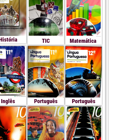
História
TIC
Matemática
Inglês
Português
Português