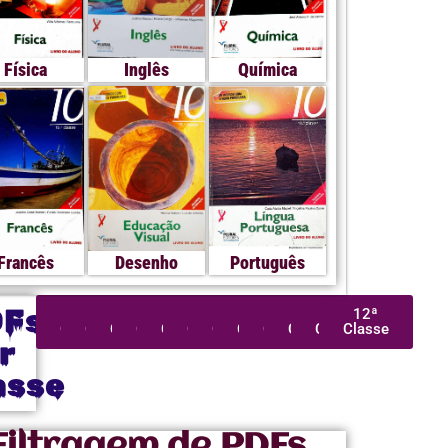
Física
Inglês
Química
Francês
Desenho
Português
DFs
1ª
2ª
3ª
4ª
5ª
6ª
7ª
8ª
9ª
10ª
11ª
12ª
Classe
Classe
Classe
Classe
Classe
Classe
Classe
Classe
Classe
Classe
Classe
Classe
r
asse
Filtragem de PDFs