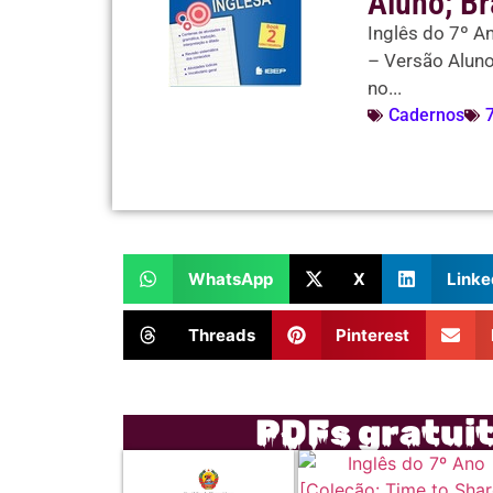
Aluno; Br
Inglês do 7º A
– Versão Aluno
no...
Cadernos
WhatsApp
X
Linke
Threads
Pinterest
PDFs gratui