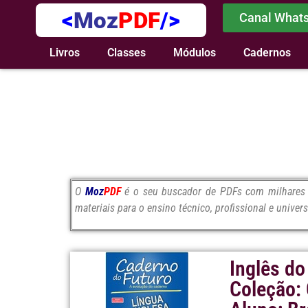
<
Moz
PDF
/>
Canal What
Livros
Classes
Módulos
Cadernos
O
Moz
PDF
é o seu buscador de PDFs com milhares d
materiais para o ensino técnico, profissional e univers
Inglês do
Coleção: