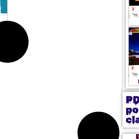
P
po
cl