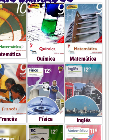
temática
Química
Matemática
Francês
Física
Inglês