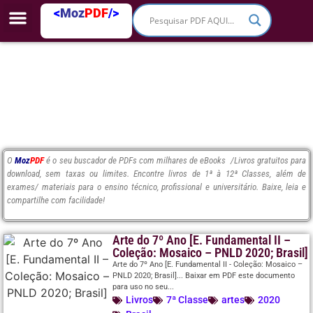
<
Moz
PDF
/>
O
Moz
PDF
é o seu buscador de PDFs com milhares de eBooks /Livros gratuitos para
download, sem taxas ou limites. Encontre livros de 1ª à 12ª Classes, além de
exames/ materiais para o ensino técnico, profissional e universitário. Baixe, leia e
compartilhe com facilidade!
Arte do 7º Ano [E. Fundamental II –
Coleção: Mosaico – PNLD 2020; Brasil]
Arte do 7º Ano [E. Fundamental II - Coleção: Mosaico –
PNLD 2020; Brasil]... Baixar em PDF este documento
para uso no seu...
Livros
7ª Classe
artes
2020