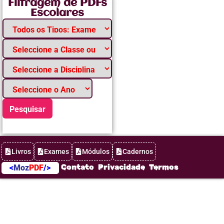
Filtragem de PDFs
Escolares
Pesquisar
Livros
Exames
Módulos
Cadernos
Contato
Privacidade
Termos
<
Moz
PDF
/>