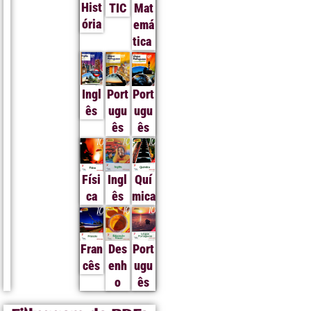
Hist
TIC
Mat
ória
emá
tica
Ingl
Port
Port
ês
ugu
ugu
ês
ês
Físi
Ingl
Quí
ca
ês
mica
Fran
Des
Port
cês
enh
ugu
o
ês