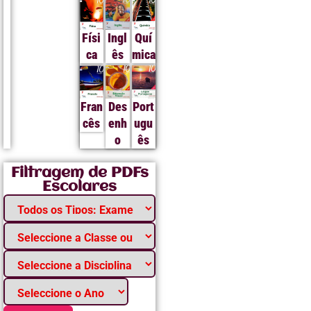
Físi
Ingl
Quí
ca
ês
mica
Fran
Des
Port
cês
enh
ugu
o
ês
Filtragem de PDFs
Escolares