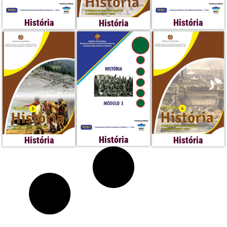
História
História
História
História
História
História