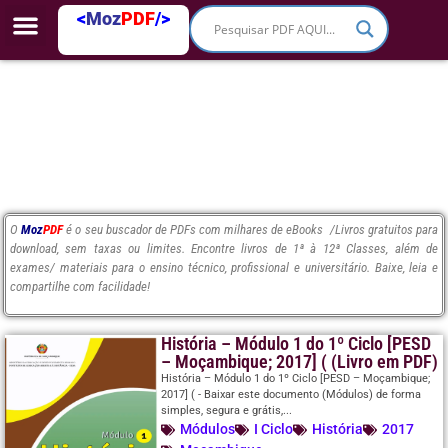
<
Moz
PDF
/>
O
Moz
PDF
é o seu buscador de PDFs com milhares de eBooks /Livros gratuitos para
download, sem taxas ou limites. Encontre livros de 1ª à 12ª Classes, além de
exames/ materiais para o ensino técnico, profissional e universitário. Baixe, leia e
compartilhe com facilidade!
História – Módulo 1 do 1º Ciclo [PESD
– Moçambique; 2017] ( (Livro em PDF)
História – Módulo 1 do 1º Ciclo [PESD – Moçambique;
2017] ( - Baixar este documento (Módulos) de forma
simples, segura e grátis,...
Módulos
I Ciclo
História
2017