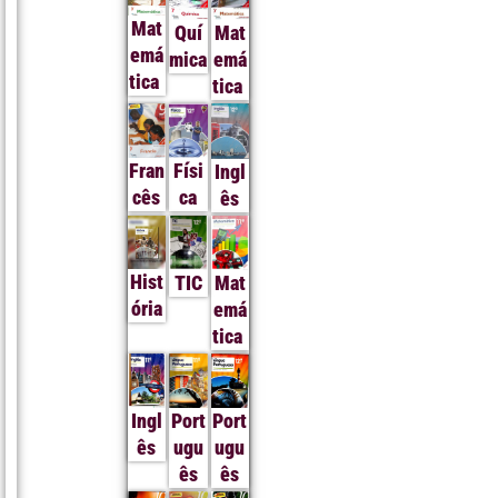
Mat
Quí
Mat
emá
mica
emá
tica
tica
Fran
Físi
Ingl
cês
ca
ês
Hist
TIC
Mat
ória
emá
tica
Ingl
Port
Port
ês
ugu
ugu
ês
ês