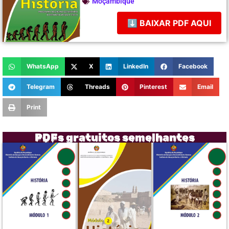
Moçambique
⬇ BAIXAR PDF AQUI
WhatsApp
X
LinkedIn
Facebook
Telegram
Threads
Pinterest
Email
Print
PDFs gratuitos semelhantes