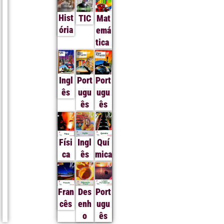
Hist
TIC
Mat
ória
emá
tica
Ingl
Port
Port
ês
ugu
ugu
ês
ês
Físi
Ingl
Quí
ca
ês
mica
Fran
Des
Port
cês
enh
ugu
o
ês