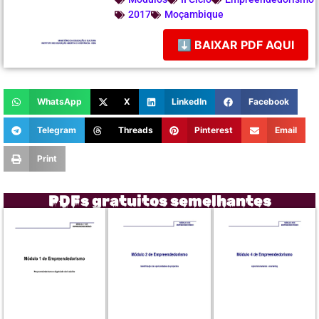
2017
Moçambique
⬇ BAIXAR PDF AQUI
WhatsApp
X
LinkedIn
Facebook
Telegram
Threads
Pinterest
Email
Print
PDFs gratuitos semelhantes