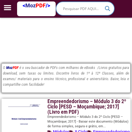
<
Moz
PDF
/>
O
Moz
PDF
é o seu buscador de PDFs com milhares de eBooks /Livros gratuitos para
download, sem taxas ou limites. Encontre livros de 1ª à 12ª Classes, além de
exames/ materiais para o ensino técnico, profissional e universitário. Baixe, leia e
compartilhe com facilidade!
Empreendedorismo – Módulo 3 do 2º
Ciclo [PESD – Moçambique; 2017]
(Livro em PDF)
Empreendedorismo – Módulo 3 do 2º Ciclo [PESD –
Moçambique; 2017] - Baixar este documento (Módulos)
de forma simples, segura e grátis, em...
Módulos
II Ciclo
Empreendedorismo