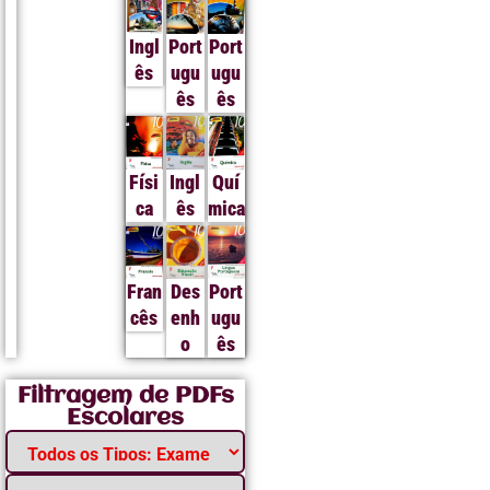
Ingl
Port
Port
ês
ugu
ugu
ês
ês
Físi
Ingl
Quí
ca
ês
mica
Fran
Des
Port
cês
enh
ugu
o
ês
Filtragem de PDFs
Escolares