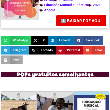
Educação Manual e Plástica
2021
Angola
⬇ BAIXAR PDF AQUI
WhatsApp
X
LinkedIn
Facebook
Telegram
Threads
Pinterest
Email
Print
PDFs gratuitos semelhantes