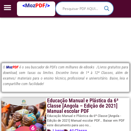
<
Moz
PDF
/>
O
Moz
PDF
é o seu buscador de PDFs com milhares de eBooks /Livros gratuitos para
download, sem taxas ou limites. Encontre livros de 1ª à 12ª Classes, além de
exames/ materiais para o ensino técnico, profissional e universitário. Baixe, leia e
compartilhe com facilidade!
Educação Manual e Plástica da 6ª
Classe [Angola – Edição de 2021]
Manual escolar PDF
Educação Manual e Plástica da 6ª Classe [Angola -
Edição de 2021] Manual escolar PDF... Baixar em PDF
este documento para uso no...
Livros
6ª Classe