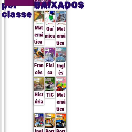
Classe
Classe
Classe
Classe
Classe
Classe
Classe
Classe
Classe
Classe
Classe
Classe
por
BAIXADOS
classe
Mat
Quí
Mat
emá
mica
emá
tica
tica
Fran
Físi
Ingl
cês
ca
ês
Hist
TIC
Mat
ória
emá
tica
Ingl
Port
Port