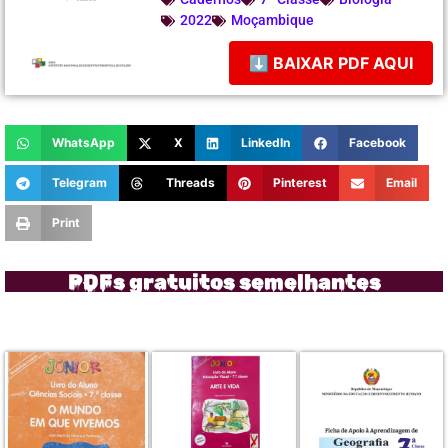
2022
Moçambique
⬇ BAIXAR PDF AQUI
WhatsApp
X
LinkedIn
Facebook
Telegram
Threads
Pinterest
Email
Print
PDFs gratuitos semelhantes