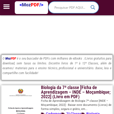
<
Moz
PDF
/>
O
Moz
PDF
é o seu buscador de PDFs com milhares de eBooks /Livros gratuitos para
download, sem taxas ou limites. Encontre livros de 1ª à 12ª Classes, além de
exames/ materiais para o ensino técnico, profissional e universitário. Baixe, leia e
compartilhe com facilidade!
Biologia da 7ª classe [Ficha de
Aprendizagem – INDE – Moçambique;
2022] (Livro em PDF)
Ficha de Aprendizagem de Biologia 7ª classe [INDE –
Moçambique; 2022] - Baixar este documento (Livros) de
forma simples, segura e grátis, em...
Cadernos
7ª Classe
Biologia