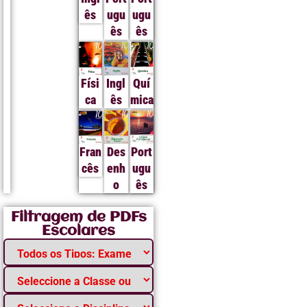
ês
ugu
ugu
ês
ês
Físi
Ingl
Quí
ca
ês
mica
Fran
Des
Port
cês
enh
ugu
o
ês
Filtragem de PDFs
Escolares