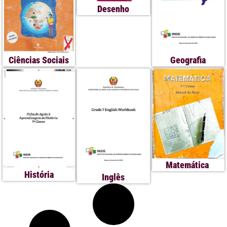
Desenho
Ciências Sociais
Geografia
Matemática
História
Inglês