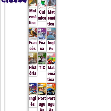
Mat
Quí
Mat
emá
mica
emá
tica
tica
Fran
Físi
Ingl
cês
ca
ês
Hist
TIC
Mat
ória
emá
tica
Ingl
Port
Port
ês
ugu
ugu
ês
ês