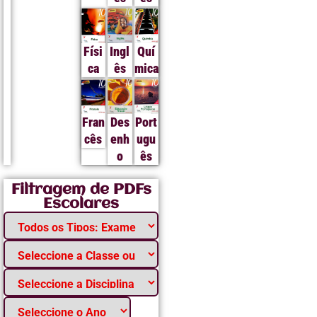
Físi
Ingl
Quí
ca
ês
mica
Fran
Des
Port
cês
enh
ugu
o
ês
Filtragem de PDFs
Escolares