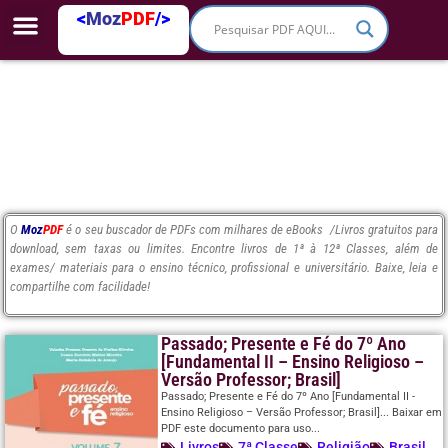
<
Moz
PDF
/>
O
Moz
PDF
é o seu buscador de PDFs com milhares de eBooks /Livros gratuitos para
download, sem taxas ou limites. Encontre livros de 1ª à 12ª Classes, além de
exames/ materiais para o ensino técnico, profissional e universitário. Baixe, leia e
compartilhe com facilidade!
Passado; Presente e Fé do 7º Ano
[Fundamental II – Ensino Religioso –
Versão Professor; Brasil]
Passado; Presente e Fé do 7º Ano [Fundamental II -
Ensino Religioso – Versão Professor; Brasil]... Baixar em
PDF este documento para uso...
Livros
7ª Classe
Religião
Brasil