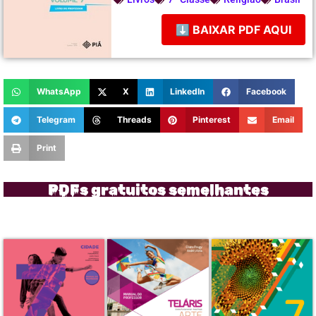
⬇ BAIXAR PDF AQUI
WhatsApp
X
LinkedIn
Facebook
Telegram
Threads
Pinterest
Email
Print
PDFs gratuitos semelhantes