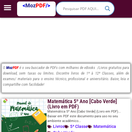
<
Moz
PDF
/>
O
Moz
PDF
é o seu buscador de PDFs com milhares de eBooks /Livros gratuitos para
download, sem taxas ou limites. Encontre livros de 1ª à 12ª Classes, além de
exames/ materiais para o ensino técnico, profissional e universitário. Baixe, leia e
compartilhe com facilidade!
Matemática 5º Ano [Cabo Verde]
(Livro em PDF)
Matemática 5º Ano [Cabo Verde] (Livro em PDF)...
Baixar em PDF este documento para uso no seu
ambiente académico...
Livros
5ª Classe
Matemática