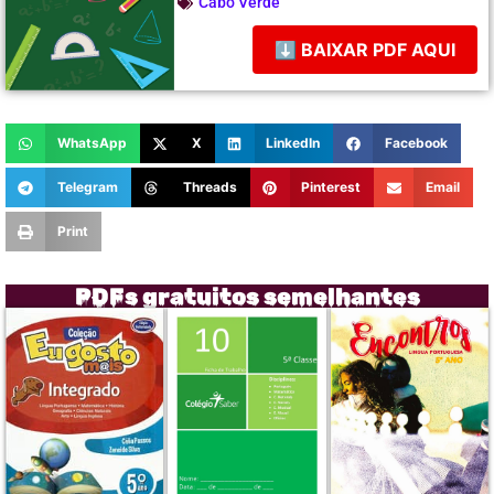
Cabo Verde
⬇ BAIXAR PDF AQUI
WhatsApp
X
LinkedIn
Facebook
Telegram
Threads
Pinterest
Email
Print
PDFs gratuitos semelhantes