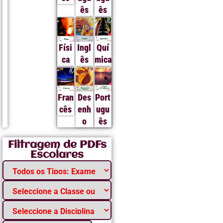
ês
ês
Físi
Ingl
Quí
ca
ês
mica
Fran
Des
Port
cês
enh
ugu
o
ês
Filtragem de PDFs
Escolares