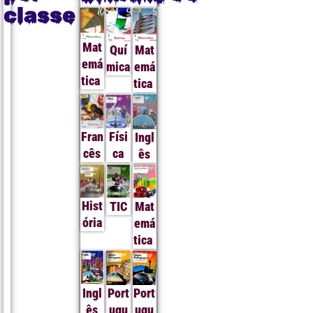
classe
Mat
Quí
Mat
emá
mica
emá
tica
tica
Fran
Físi
Ingl
cês
ca
ês
Hist
TIC
Mat
ória
emá
tica
Ingl
Port
Port
ês
ugu
ugu