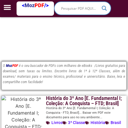
<
Moz
PDF
/>
O
Moz
PDF
é o seu buscador de PDFs com milhares de eBooks /Livros gratuitos para
download, sem taxas ou limites. Encontre livros de 1ª à 12ª Classes, além de
exames/ materiais para o ensino técnico, profissional e universitário. Baixe, leia e
compartilhe com facilidade!
História do 3º Ano [E. Fundamental I;
Coleção: A Conquista – FTD; Brasil]
História do 3º Ano [E. Fundamental I; Coleção: A
Conquista - FTD; Brasil]... Baixar em PDF este
documento para uso no seu ambiente...
Livros
3ª Classe
História
Brasil