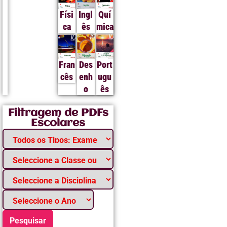
Físi
Ingl
Quí
ca
ês
mica
Fran
Des
Port
cês
enh
ugu
o
ês
Filtragem de PDFs
Escolares
Pesquisar