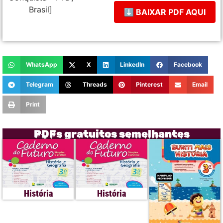
⬇ BAIXAR PDF AQUI
WhatsApp
X
LinkedIn
Facebook
Telegram
Threads
Pinterest
Email
Print
PDFs gratuitos semelhantes
História
História