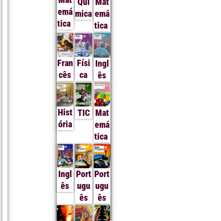
Quí
Mat
emá
mica
emá
tica
tica
Fran
Físi
Ingl
cês
ca
ês
Hist
TIC
Mat
ória
emá
tica
Ingl
Port
Port
ês
ugu
ugu
ês
ês