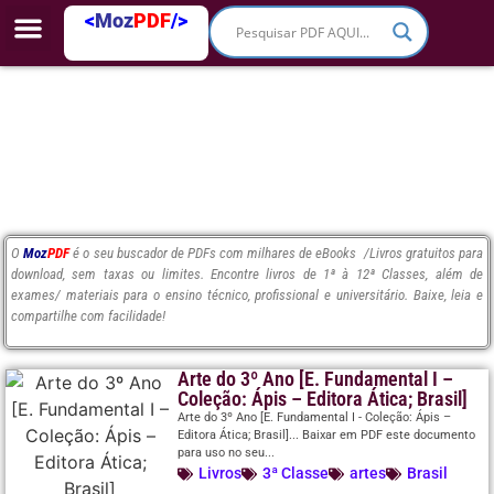
<
Moz
PDF
/>
O
Moz
PDF
é o seu buscador de PDFs com milhares de eBooks /Livros gratuitos para
download, sem taxas ou limites. Encontre livros de 1ª à 12ª Classes, além de
exames/ materiais para o ensino técnico, profissional e universitário. Baixe, leia e
compartilhe com facilidade!
Arte do 3º Ano [E. Fundamental I –
Coleção: Ápis – Editora Ática; Brasil]
Arte do 3º Ano [E. Fundamental I - Coleção: Ápis –
Editora Ática; Brasil]... Baixar em PDF este documento
para uso no seu...
Livros
3ª Classe
artes
Brasil