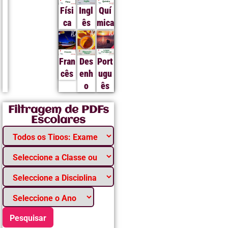
Físi
Ingl
Quí
ca
ês
mica
Fran
Des
Port
cês
enh
ugu
o
ês
Filtragem de PDFs
Escolares
Pesquisar