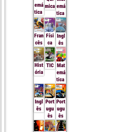
emá
mica
emá
tica
tica
Fran
Físi
Ingl
cês
ca
ês
Hist
TIC
Mat
ória
emá
tica
Ingl
Port
Port
ês
ugu
ugu
ês
ês