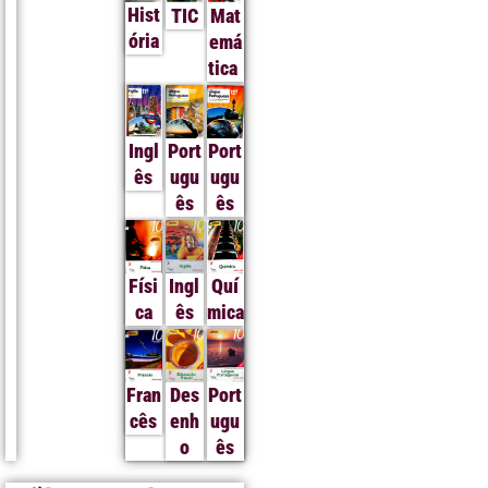
Hist
TIC
Mat
ória
emá
tica
Ingl
Port
Port
ês
ugu
ugu
ês
ês
Físi
Ingl
Quí
ca
ês
mica
Fran
Des
Port
cês
enh
ugu
o
ês