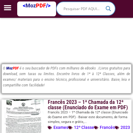
<
Moz
PDF
/>
O
Moz
PDF
é o seu buscador de PDFs com milhares de eBooks /Livros gratuitos para
download, sem taxas ou limites. Encontre livros de 1ª à 12ª Classes, além de
exames/ materiais para o ensino técnico, profissional e universitário. Baixe, leia e
compartilhe com facilidade!
Francês 2023 – 1ª Chamada da 12ª
classe (Enunciado do Exame em PDF)
Francês 2023 – 1ª Chamada da 12ª classe (Enunciado
do Exame em PDF) - Baixar este documento, de forma
simples, segura e grátis,...
Exames
12ª Classe
Francês
2023