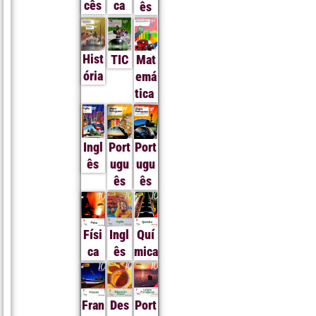
cês
ca
ês
Hist
TIC
Mat
ória
emá
tica
Ingl
Port
Port
ês
ugu
ugu
ês
ês
Físi
Ingl
Quí
ca
ês
mica
Fran
Des
Port