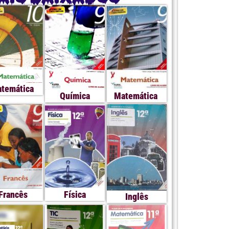
temática
Química
Matemática
Francês
Física
Inglês