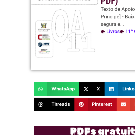
PDF)
Texto de Apoio
Príncipe] - Ba
segura e...
Livros
11ª 
WhatsApp
X
Linke
Threads
Pinterest
PDFs gratui