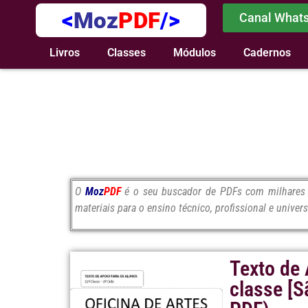
<
Moz
PDF
/>
Canal What
Livros
Classes
Módulos
Cadernos
O
Moz
PDF
é o seu buscador de PDFs com milhares d
materiais para o ensino técnico, profissional e univers
Texto de 
classe [S