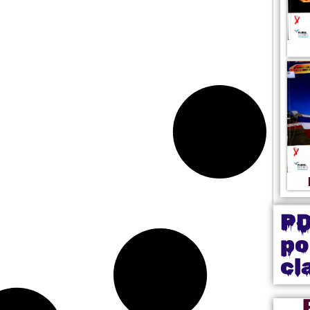
P
po
cl