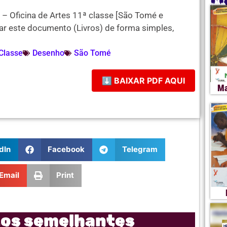
 – Oficina de Artes 11ª classe [São Tomé e
ixar este documento (Livros) de forma simples,
Classe
Desenho
São Tomé
⬇ BAIXAR PDF AQUI
Ma
dIn
Facebook
Telegram
Email
Print
tos semelhantes