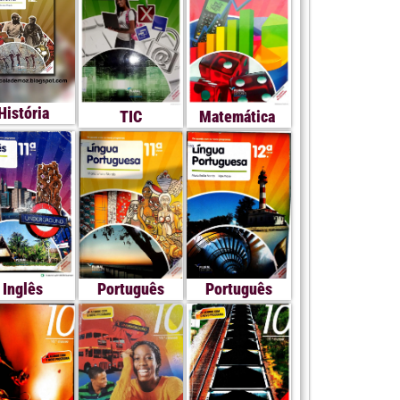
História
TIC
Matemática
Inglês
Português
Português