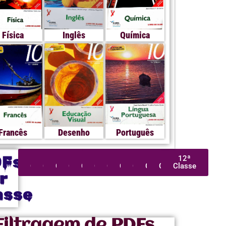
Física
Inglês
Química
Francês
Desenho
Português
DFs
1ª
2ª
3ª
4ª
5ª
6ª
7ª
8ª
9ª
10ª
11ª
12ª
Classe
Classe
Classe
Classe
Classe
Classe
Classe
Classe
Classe
Classe
Classe
Classe
r
asse
Filtragem de PDFs