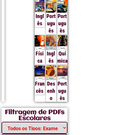
Ingl
Port
Port
ês
ugu
ugu
ês
ês
Físi
Ingl
Quí
ca
ês
mica
Fran
Des
Port
cês
enh
ugu
o
ês
Filtragem de PDFs
Escolares