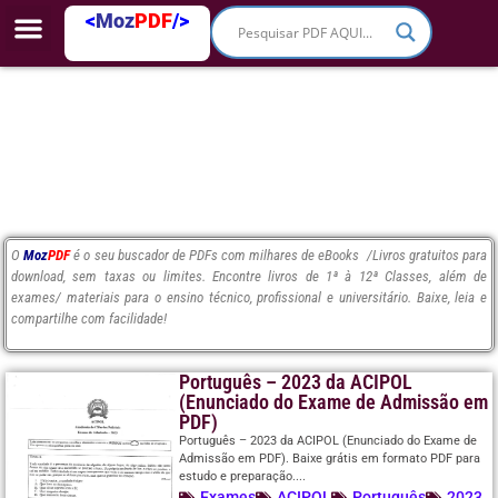
<
Moz
PDF
/>
O
Moz
PDF
é o seu buscador de PDFs com milhares de eBooks /Livros gratuitos para
download, sem taxas ou limites. Encontre livros de 1ª à 12ª Classes, além de
exames/ materiais para o ensino técnico, profissional e universitário. Baixe, leia e
compartilhe com facilidade!
Português – 2023 da ACIPOL
(Enunciado do Exame de Admissão em
PDF)
Português – 2023 da ACIPOL (Enunciado do Exame de
Admissão em PDF). Baixe grátis em formato PDF para
estudo e preparação....
Exames
ACIPOL
Português
2023