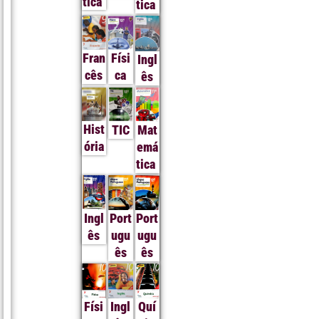
tica
tica
Fran
Físi
Ingl
cês
ca
ês
Hist
TIC
Mat
ória
emá
tica
Ingl
Port
Port
ês
ugu
ugu
ês
ês
Físi
Ingl
Quí