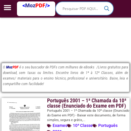
<
Moz
PDF
/>
O
Moz
PDF
é o seu buscador de PDFs com milhares de eBooks /Livros gratuitos para
download, sem taxas ou limites. Encontre livros de 1ª à 12ª Classes, além de
exames/ materiais para o ensino técnico, profissional e universitário. Baixe, leia e
compartilhe com facilidade!
Português 2001 – 1ª Chamada da 10ª
classe (Enunciado do Exame em PDF)
Português 2001 – 1ª Chamada da 10ª classe (Enunciado
do Exame em PDF) - Baixar este documento, de forma
simples, segura e grátis,...
Exames
10ª Classe
Português