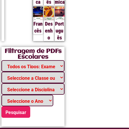
ca
ês
mica
Fran
Des
Port
cês
enh
ugu
o
ês
Filtragem de PDFs
Escolares
Pesquisar