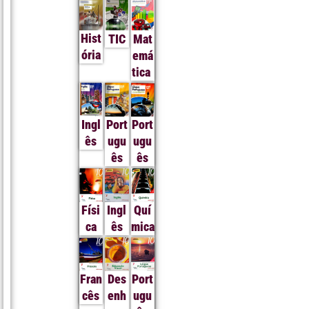
Hist
TIC
Mat
ória
emá
tica
Ingl
Port
Port
ês
ugu
ugu
ês
ês
Físi
Ingl
Quí
ca
ês
mica
Fran
Des
Port
cês
enh
ugu