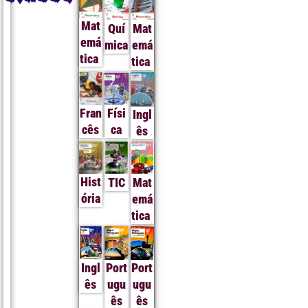
Mat
Quí
Mat
emá
mica
emá
tica
tica
Fran
Físi
Ingl
cês
ca
ês
Hist
TIC
Mat
ória
emá
tica
Ingl
Port
Port
ês
ugu
ugu
ês
ês