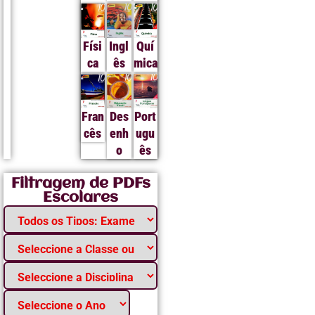
Físi
Ingl
Quí
ca
ês
mica
Fran
Des
Port
cês
enh
ugu
o
ês
Filtragem de PDFs
Escolares