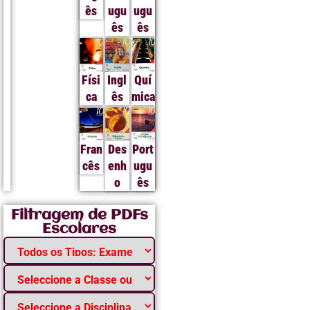
ês
ugu
ugu
ês
ês
Físi
Ingl
Quí
ca
ês
mica
Fran
Des
Port
cês
enh
ugu
o
ês
Filtragem de PDFs
Escolares