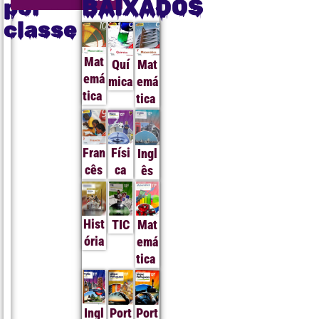
por
BAIXADOS
classe
Mat
Quí
Mat
emá
mica
emá
tica
tica
Fran
Físi
Ingl
cês
ca
ês
Hist
TIC
Mat
ória
emá
tica
Ingl
Port
Port