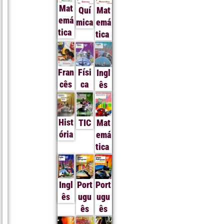
Mat
Quí
Mat
emá
mica
emá
tica
tica
Fran
Físi
Ingl
cês
ca
ês
Hist
TIC
Mat
ória
emá
tica
Ingl
Port
Port
ês
ugu
ugu
ês
ês