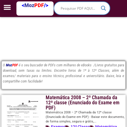
<
Moz
PDF
/>
O
Moz
PDF
é o seu buscador de PDFs com milhares de eBooks /Livros gratuitos para
download, sem taxas ou limites. Encontre livros de 1ª à 12ª Classes, além de
exames/ materiais para o ensino técnico, profissional e universitário. Baixe, leia e
compartilhe com facilidade!
Matemática 2008 – 2ª Chamada da
12ª classe (Enunciado do Exame em
PDF)
Matemática 2008 – 2ª Chamada da 12ª classe
(Enunciado do Exame em PDF) - Baixar este documento,
de forma simples, segura e grátis,...
Exames
12ª Classe
Matemática