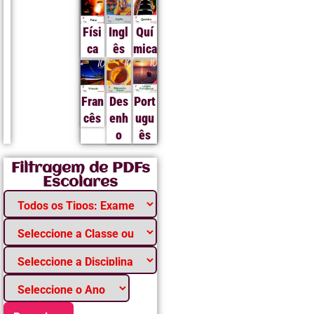
Físi
Ingl
Quí
ca
ês
mica
Fran
Des
Port
cês
enh
ugu
o
ês
Filtragem de PDFs
Escolares