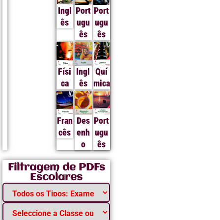
Ingl
Port
Port
ês
ugu
ugu
ês
ês
Físi
Ingl
Quí
ca
ês
mica
Fran
Des
Port
cês
enh
ugu
o
ês
Filtragem de PDFs
Escolares