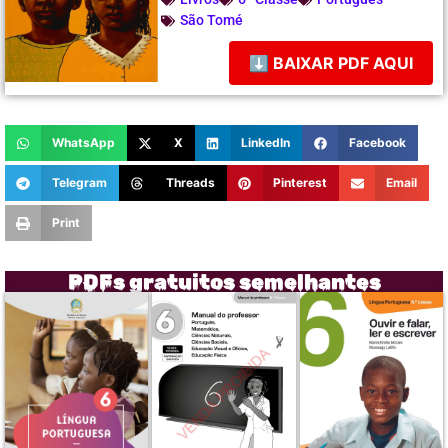
São Tomé
⬇ BAIXAR PDF AQUI
WhatsApp
X
LinkedIn
Facebook
Telegram
Threads
Pinterest
Email
Print
PDFs gratuitos semelhantes