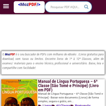
<
Moz
PDF
/>
O
Moz
PDF
é o seu buscador de PDFs com milhares de eBooks /Livros gratuitos para
download, sem taxas ou limites. Encontre livros de 1ª à 12ª Classes, além de
exames/ materiais para o ensino técnico, profissional e universitário. Baixe, leia e
compartilhe com facilidade!
Manual de Língua Portuguesa – 6ª
Classe [São Tomé e Príncipe] (Livro
em PDF)
Manual de Língua Portuguesa – 6ª Classe [São Tomé e
Príncipe] - Baixar este documento (Livros) de forma
simples, segura e grátis, em...
Livros
6ª Classe
Português