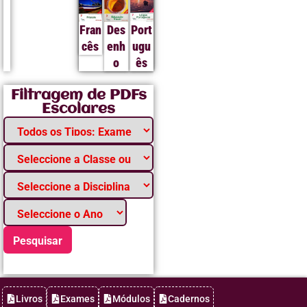
Fran
Des
Port
cês
enh
ugu
o
ês
Filtragem de PDFs
Escolares
Pesquisar
Livros
Exames
Módulos
Cadernos