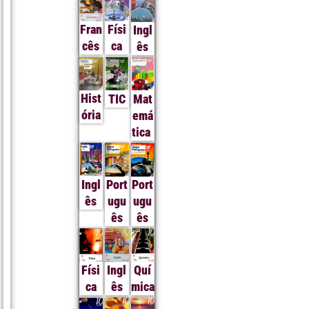
Fran
Físi
Ingl
cês
ca
ês
Hist
TIC
Mat
ória
emá
tica
Ingl
Port
Port
ês
ugu
ugu
ês
ês
Físi
Ingl
Quí
ca
ês
mica