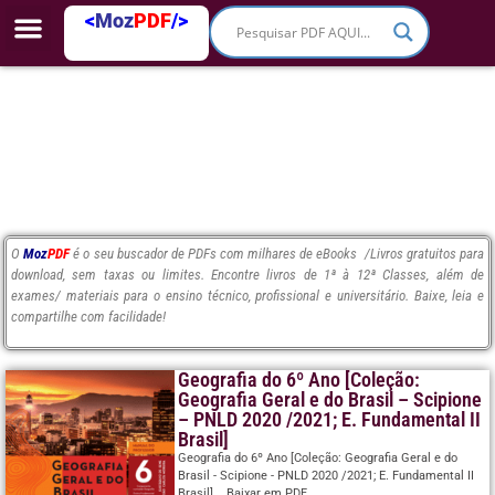
<
Moz
PDF
/>
O
Moz
PDF
é o seu buscador de PDFs com milhares de eBooks /Livros gratuitos para
download, sem taxas ou limites. Encontre livros de 1ª à 12ª Classes, além de
exames/ materiais para o ensino técnico, profissional e universitário. Baixe, leia e
compartilhe com facilidade!
Geografia do 6º Ano [Coleção:
Geografia Geral e do Brasil – Scipione
– PNLD 2020 /2021; E. Fundamental II
Brasil]
Geografia do 6º Ano [Coleção: Geografia Geral e do
Brasil - Scipione - PNLD 2020 /2021; E. Fundamental II
Brasil]... Baixar em PDF...