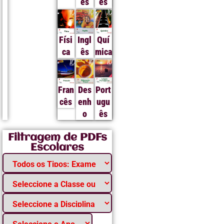
ês
ês
Físi
Ingl
Quí
ca
ês
mica
Fran
Des
Port
cês
enh
ugu
o
ês
Filtragem de PDFs
Escolares