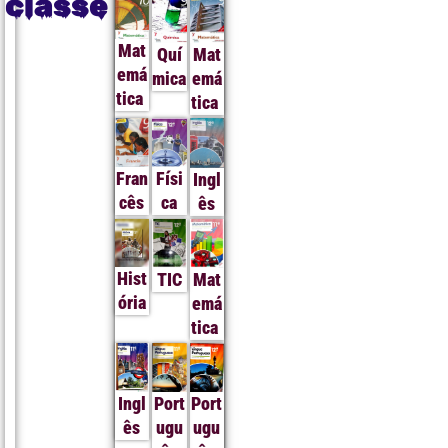
classe
Mat
Quí
Mat
emá
mica
emá
tica
tica
Fran
Físi
Ingl
cês
ca
ês
Hist
TIC
Mat
ória
emá
tica
Ingl
Port
Port
ês
ugu
ugu