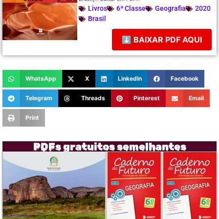
Livros
6ª Classe
Geografia
2020
Brasil
⬇ BAIXAR PDF AQUI
WhatsApp
X
LinkedIn
Facebook
Telegram
Threads
Pinterest
Email
Print
PDFs gratuitos semelhantes