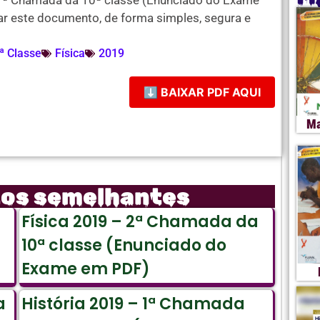
 1ª Chamada da 10ª classe (Enunciado do Exame
ar este documento, de forma simples, segura e
ª Classe
Física
2019
⬇ BAIXAR PDF AQUI
Ma
tos semelhantes
Física 2019 – 2ª Chamada da
10ª classe (Enunciado do
Exame em PDF)
a
História 2019 – 1ª Chamada