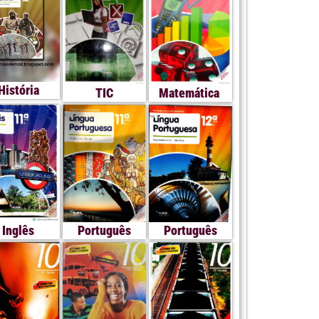
História
TIC
Matemática
Inglês
Português
Português