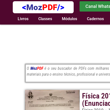
<
Moz
PDF
/>
Canal What
Livros
Classes
Módulos
Cadernos
O
Moz
PDF
é o seu buscador de PDFs com milhares d
materiais para o ensino técnico, profissional e univers
Física 2
(Enuncia