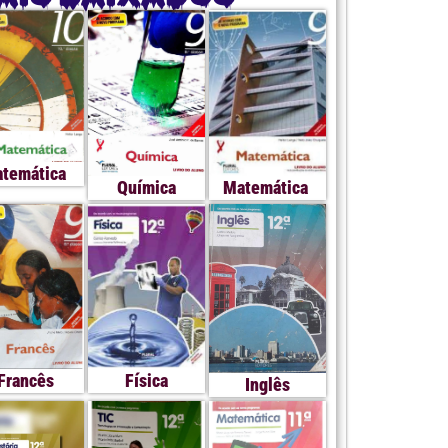
temática
Química
Matemática
Francês
Física
Inglês