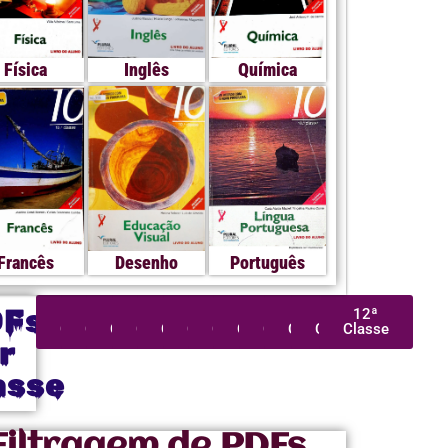
Física
Inglês
Química
Francês
Desenho
Português
DFs
1ª
2ª
3ª
4ª
5ª
6ª
7ª
8ª
9ª
10ª
11ª
12ª
Classe
Classe
Classe
Classe
Classe
Classe
Classe
Classe
Classe
Classe
Classe
Classe
r
asse
Filtragem de PDFs