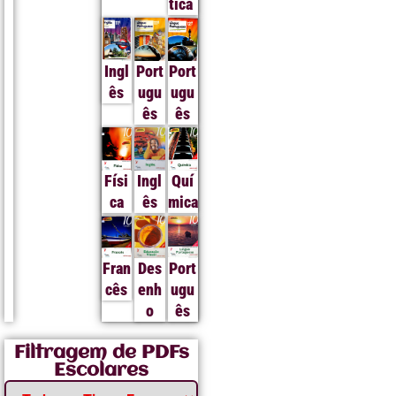
tica
Ingl
Port
Port
ês
ugu
ugu
ês
ês
Físi
Ingl
Quí
ca
ês
mica
Fran
Des
Port
cês
enh
ugu
o
ês
Filtragem de PDFs
Escolares