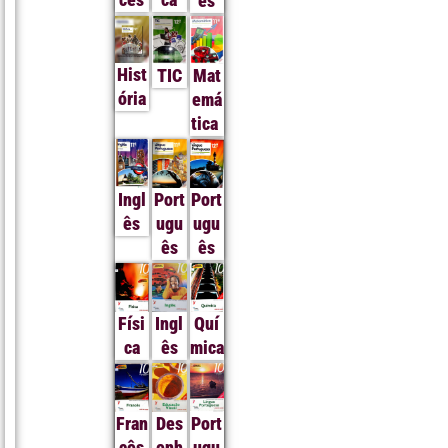
ês
Hist
TIC
Mat
ória
emá
tica
Ingl
Port
Port
ês
ugu
ugu
ês
ês
Físi
Ingl
Quí
ca
ês
mica
Fran
Des
Port
cês
enh
ugu