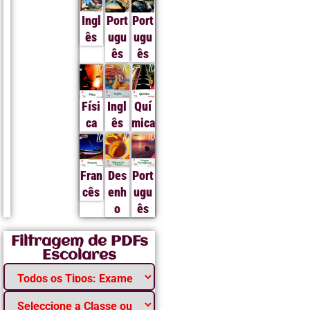
Ingl
Port
Port
ês
ugu
ugu
ês
ês
Físi
Ingl
Quí
ca
ês
mica
Fran
Des
Port
cês
enh
ugu
o
ês
Filtragem de PDFs
Escolares