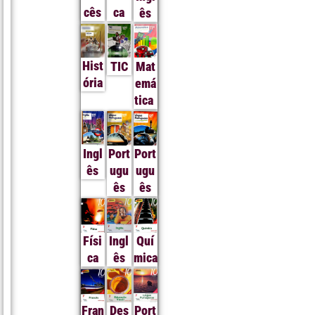
cês
ca
ês
Hist
TIC
Mat
ória
emá
tica
Ingl
Port
Port
ês
ugu
ugu
ês
ês
Físi
Ingl
Quí
ca
ês
mica
Fran
Des
Port