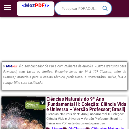
<
Moz
PDF
/>
O
Moz
PDF
é o seu buscador de PDFs com milhares de eBooks /Livros gratuitos para
download, sem taxas ou limites. Encontre livros de 1ª à 12ª Classes, além de
exames/ materiais para o ensino técnico, profissional e universitário. Baixe, leia e
compartilhe com facilidade!
Ciências Naturais do 9º Ano
[Fundamental II: Coleção: Ciência Vida
e Universo – Versão Professor; Brasil]
Ciências Naturais do 9º Ano [Fundamental II: Coleção:
Ciência Vida e Universo – Versão Professor; Brasil]...
Baixar em PDF este documento para uso...
Livros
9ª Classe
Ciências Naturais