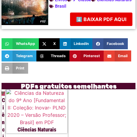
Brasil
⬇ BAIXAR PDF AQUI
WhatsApp
X
LinkedIn
Facebook
Telegram
Threads
Pinterest
Email
Print
PDFs gratuitos semelhantes
C
i
ê
n
c
Ciências Naturais
i