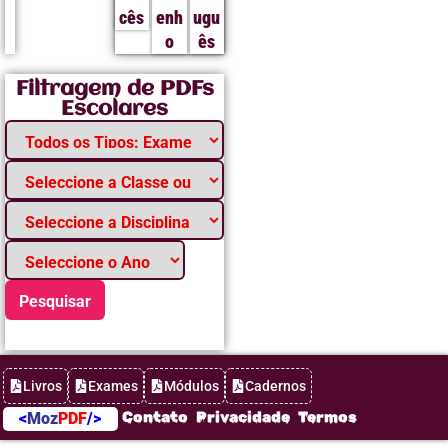
cês
enh
ugu
o
ês
Filtragem de PDFs
Escolares
Pesquisar
Livros
Exames
Módulos
Cadernos
Contato
Privacidade
Termos
<
Moz
PDF
/>