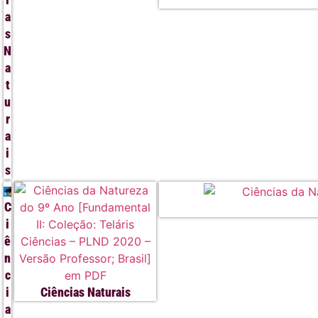
a
s
N
a
t
u
r
a
i
s
C
i
ê
n
c
i
Ciências Naturais
a