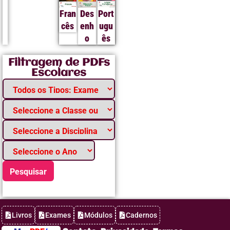
Fran
Des
Port
cês
enh
ugu
o
ês
Filtragem de PDFs
Escolares
Pesquisar
Livros
Exames
Módulos
Cadernos