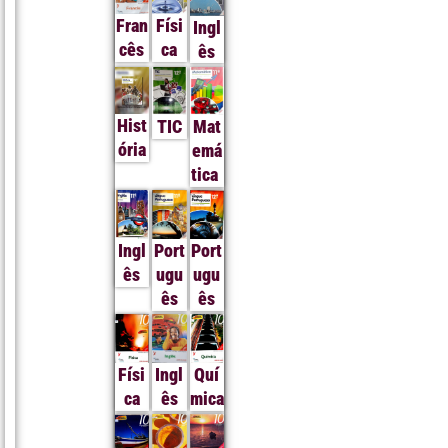
Fran
Físi
Ingl
cês
ca
ês
Hist
TIC
Mat
ória
emá
tica
Ingl
Port
Port
ês
ugu
ugu
ês
ês
Físi
Ingl
Quí
ca
ês
mica